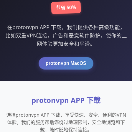
节省 50%
在protonvpn APP 下载，我们提供各种高级功能，
比如双重VPN连接，广告和恶意软件防护，使你的上
网体验更加安全和平滑。
protonvpn MacOS
protonvpn APP 下载
选择protonvpn APP 下载，享受快速、安全、便利的VPN
体验。我们的服务帮助您绕过地理限制，安全地浏览和下
载，随时随地保持连接。