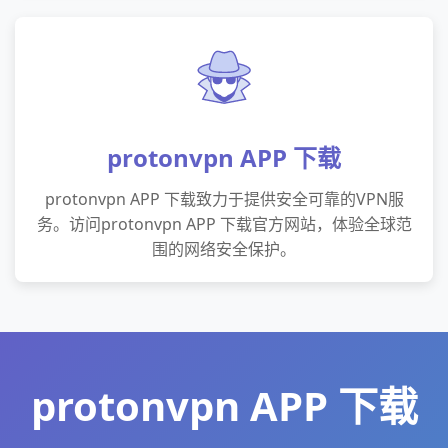
protonvpn APP 下载
protonvpn APP 下载致力于提供安全可靠的VPN服
务。访问protonvpn APP 下载官方网站，体验全球范
围的网络安全保护。
protonvpn APP 下载