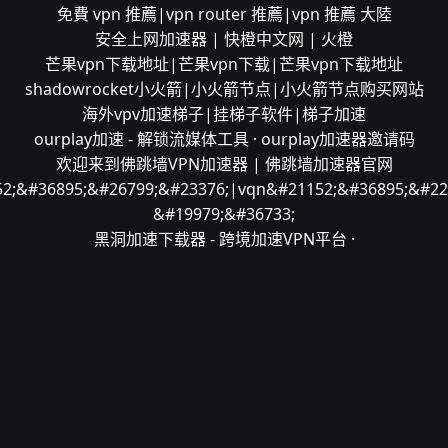
免費 vpn 推薦|vpn router 推薦|vpn 推薦 大陸
安全上网加速器 | 快橙中文网 | 火橙
芒果vpn下载地址|芒果vpn下载|芒果vpn下载地址
shadowrocket小火箭|小火箭节点|小火箭节点购买网站
海外vpv加速梯子|挂梯子软件|梯子加速
ourplay加速 - 解锁流媒体工具 · ourplay加速器邀请码
欢迎来到佛跳墙VPN加速器 | 佛跳墙加速器官网
2;&#36895;&#26799;&#23376;|vqn&#21152;&#36895;&#22
&#19979;&#36733;
黑洞加速下载器 - 跨境加速VPN平台 ·