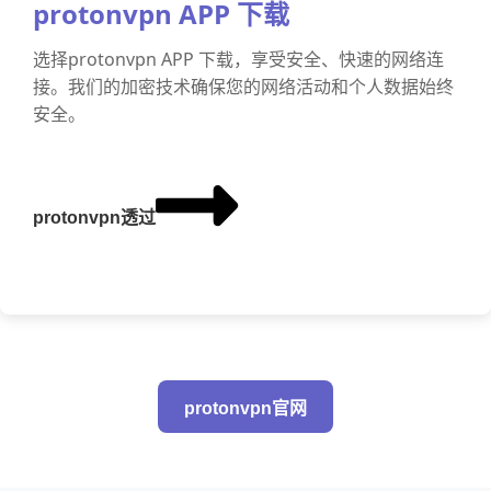
protonvpn APP 下载
选择protonvpn APP 下载，享受安全、快速的网络连
接。我们的加密技术确保您的网络活动和个人数据始终
安全。
protonvpn透过
protonvpn官网