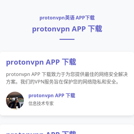
protonvpn英语 APP下载
protonvpn APP 下载
protonvpn APP 下载
protonvpn APP 下载致力于为您提供最佳的网络安全解决
方案。我们的VPN服务旨在保护您的网络隐私和安全。
protonvpn APP 下载
信息技术专家